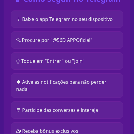
📱 Baixe o app Telegram no seu dispositivo
🔍 Procure por "@56D APPOficial"
👆 Toque em "Entrar" ou "Join"
🔔 Ative as notificações para não perder
nada
💬 Participe das conversas e interaja
🎁 Receba bônus exclusivos