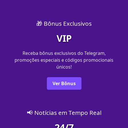
🎁 Bônus Exclusivos
VIP
Receba bônus exclusivos do Telegram,
promoções especiais e códigos promocionais
únicos!
Ver Bônus
📢 Notícias em Tempo Real
24/7