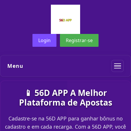
Login
Registrar-se
Menu
📱 56D APP A Melhor
Plataforma de Apostas
Cadastre-se na 56D APP para ganhar bônus no
cadastro e em cada recarga. Com a 56D APP, você