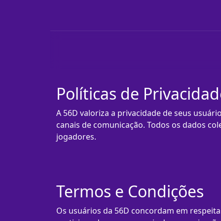
Políticas de Privacida
A 56D valoriza a privacidade de seus usuár
canais de comunicação. Todos os dados cole
jogadores.
Termos e Condições
Os usuários da 56D concordam em respeitar 