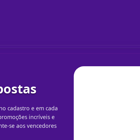
postas
no cadastro e em cada
promoções incríveis e
unte-se aos vencedores