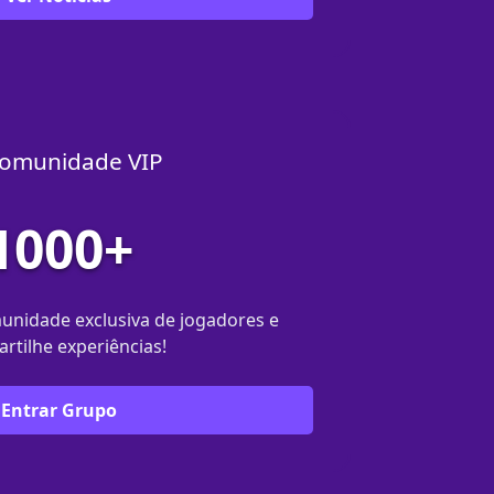
Comunidade VIP
1000+
unidade exclusiva de jogadores e
rtilhe experiências!
Entrar Grupo