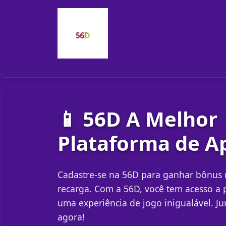
📱 56D A Melhor
Plataforma de A
Cadastre-se na 56D para ganhar bônus 
recarga. Com a 56D, você tem acesso a 
uma experiência de jogo inigualável. J
agora!