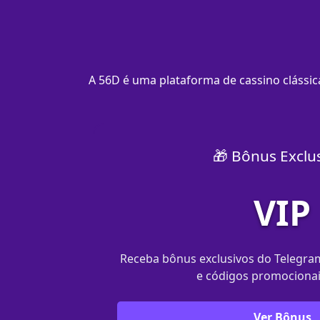
A 56D é uma plataforma de cassino clássic
🎁 Bônus Exclu
VIP
Receba bônus exclusivos do Telegra
e códigos promocionai
Ver Bônus