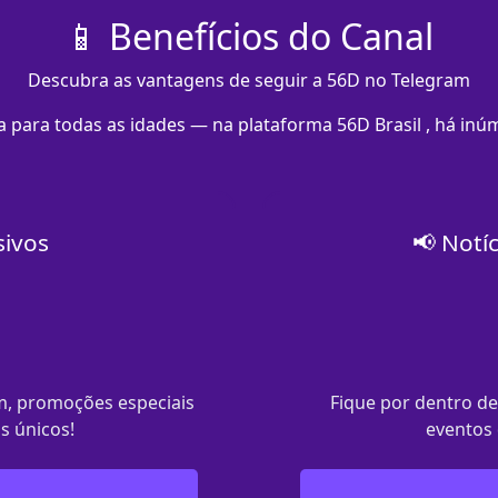
📱 Benefícios do Canal
Descubra as vantagens de seguir a 56D no Telegram
a para todas as idades — na plataforma 56D Brasil , há inú
sivos
📢 Notí
m, promoções especiais
Fique por dentro d
s únicos!
eventos