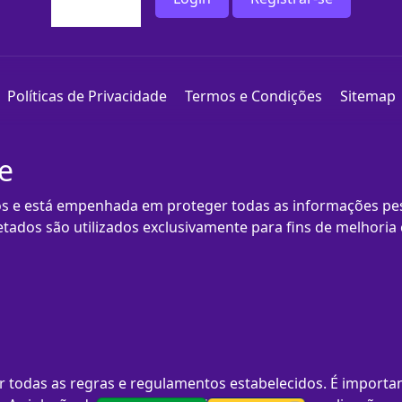
Políticas de Privacidade
Termos e Condições
Sitemap
de
ios e está empenhada em proteger todas as informações pe
tados são utilizados exclusivamente para fins de melhoria
todas as regras e regulamentos estabelecidos. É importan