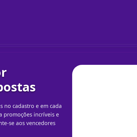
or
postas
s no cadastro e em cada
a promoções incríveis e
unte-se aos vencedores