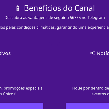
📱 Benefícios do Canal
Descubra as vantagens de seguir a 56755 no Telegram
dos pelas condições climáticas, garantindo uma experiência 
sivos
📢 Notí
m, promoções especiais
Fique por dentro d
s únicos!
eventos 