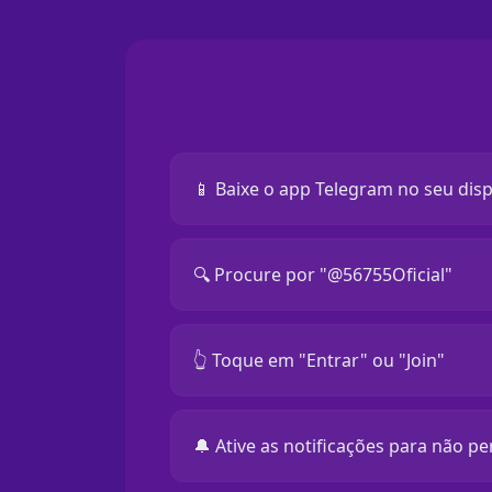
📱 Baixe o app Telegram no seu disp
🔍 Procure por "@56755Oficial"
👆 Toque em "Entrar" ou "Join"
🔔 Ative as notificações para não p