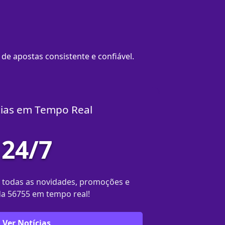
de apostas consistente e confiável.
cias em Tempo Real
24/7
e todas as novidades, promoções e
da 56755 em tempo real!
Ver Notícias