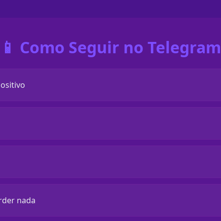
📱 Como Seguir no Telegram
ositivo
erder nada