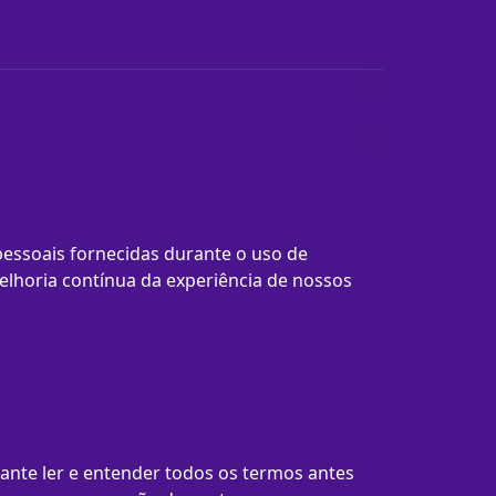
pessoais fornecidas durante o uso de
elhoria contínua da experiência de nossos
ante ler e entender todos os termos antes