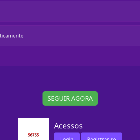
a
aticamente
SEGUIR AGORA
Acessos
Login
Registrar-se