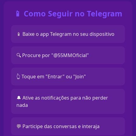
📱 Como Seguir no Telegram
📱 Baixe o app Telegram no seu dispositivo
🔍 Procure por "@55MMOficial"
👆 Toque em "Entrar" ou "Join"
🔔 Ative as notificações para não perder
nada
💬 Participe das conversas e interaja