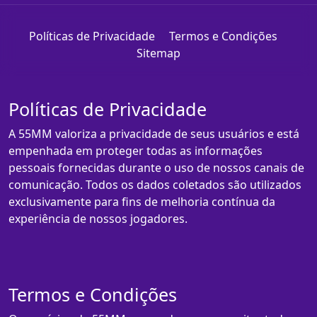
Políticas de Privacidade
Termos e Condições
Sitemap
Políticas de Privacidade
A 55MM valoriza a privacidade de seus usuários e está
empenhada em proteger todas as informações
pessoais fornecidas durante o uso de nossos canais de
comunicação. Todos os dados coletados são utilizados
exclusivamente para fins de melhoria contínua da
experiência de nossos jogadores.
Termos e Condições