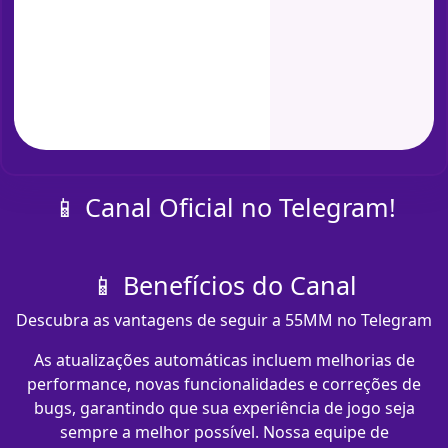
📱 Canal Oficial no Telegram!
📱 Benefícios do Canal
Descubra as vantagens de seguir a 55MM no Telegram
As atualizações automáticas incluem melhorias de
performance, novas funcionalidades e correções de
bugs, garantindo que sua experiência de jogo seja
sempre a melhor possível. Nossa equipe de