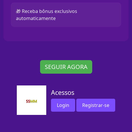
🎁 Receba bônus exclusivos
automaticamente
SEGUIR AGORA
Acessos
Login
Registrar-se