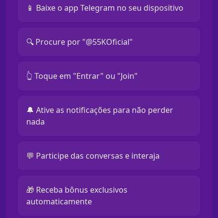
📱 Baixe o app Telegram no seu dispositivo
🔍 Procure por "@55KOficial"
👆 Toque em "Entrar" ou "Join"
🔔 Ative as notificações para não perder
nada
💬 Participe das conversas e interaja
🎁 Receba bônus exclusivos
automaticamente