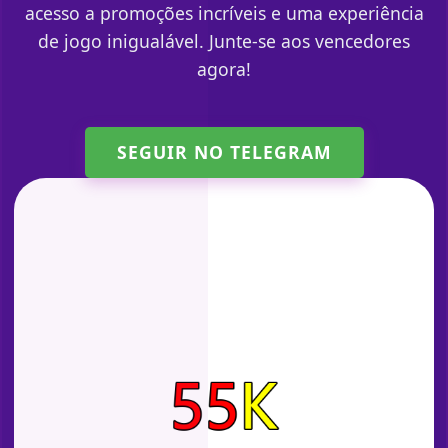
acesso a promoções incríveis e uma experiência
de jogo inigualável. Junte-se aos vencedores
agora!
SEGUIR NO TELEGRAM