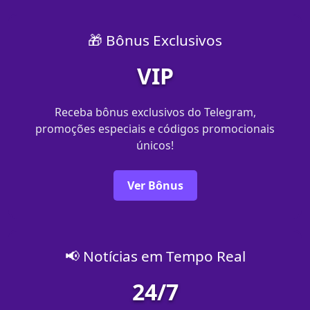
🎁 Bônus Exclusivos
VIP
Receba bônus exclusivos do Telegram,
promoções especiais e códigos promocionais
únicos!
Ver Bônus
📢 Notícias em Tempo Real
24/7