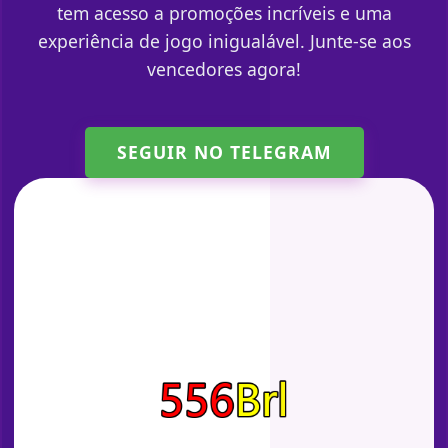
tem acesso a promoções incríveis e uma
experiência de jogo inigualável. Junte-se aos
vencedores agora!
SEGUIR NO TELEGRAM