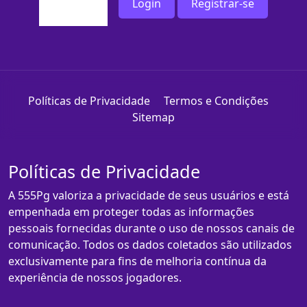
Login
Registrar-se
Políticas de Privacidade
Termos e Condições
Sitemap
Políticas de Privacidade
A 555Pg valoriza a privacidade de seus usuários e está
empenhada em proteger todas as informações
pessoais fornecidas durante o uso de nossos canais de
comunicação. Todos os dados coletados são utilizados
exclusivamente para fins de melhoria contínua da
experiência de nossos jogadores.