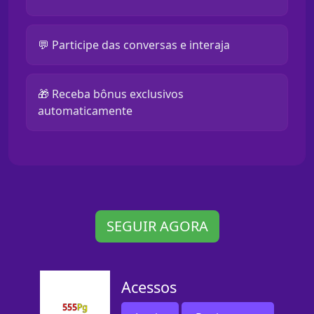
💬 Participe das conversas e interaja
🎁 Receba bônus exclusivos
automaticamente
SEGUIR AGORA
Acessos