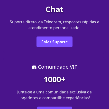
Chat
Suporte direto via Telegram, respostas rápidas e
atendimento personalizado!
Falar Suporte
👥 Comunidade VIP
1000+
Junte-se a uma comunidade exclusiva de
jogadores e compartilhe experiências!