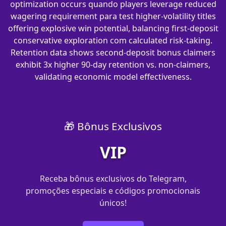
optimization occurs quando players leverage reduced
wagering requirement para test higher-volatility titles
offering explosive win potential, balancing first-deposit
conservative exploration com calculated risk-taking.
Retention data shows second-deposit bonus claimers
exhibit 3x higher 90-day retention vs. non-claimers,
validating economic model effectiveness.
🎁 Bônus Exclusivos
VIP
Receba bônus exclusivos do Telegram,
promoções especiais e códigos promocionais
únicos!