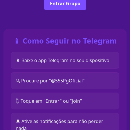
Entrar Grupo
📱 Como Seguir no Telegram
📱 Baixe o app Telegram no seu dispositivo
🔍 Procure por "@555PgOficial"
👆 Toque em "Entrar" ou "Join"
🔔 Ative as notificações para não perder
nada