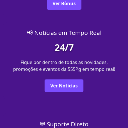
Ver Bônus
📢 Notícias em Tempo Real
24/7
Fique por dentro de todas as novidades,
promoções e eventos da 555Pg em tempo real!
Ver Notícias
💬 Suporte Direto