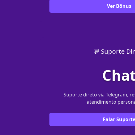
Ver Bônus
💬 Suporte Di
Cha
Suporte direto via Telegram, r
atendimento persona
Falar Suport