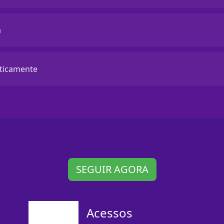
a
aticamente
SEGUIR AGORA
Acessos