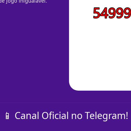
e jogo inigualável.
📱 Canal Oficial no Telegram!