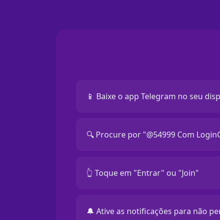
📱 Baixe o app Telegram no seu disp
🔍 Procure por "@54999 Com LoginO
👆 Toque em "Entrar" ou "Join"
🔔 Ative as notificações para não p