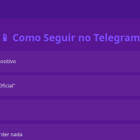
📱 Como Seguir no Telegram
ositivo
ficial"
erder nada