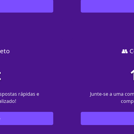
reto
👥 
t
espostas rápidas e
Junte-se a uma com
lizado!
compa
e