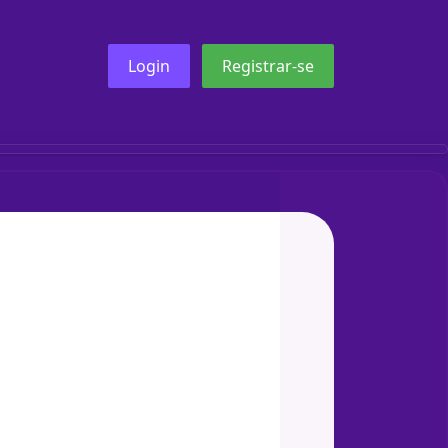
Login
Registrar-se