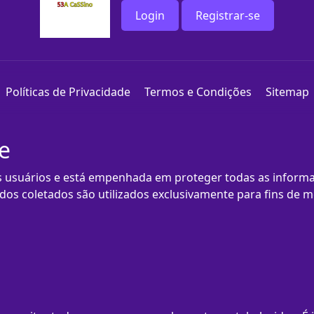
Login
Registrar-se
Políticas de Privacidade
Termos e Condições
Sitemap
de
us usuários e está empenhada em proteger todas as inform
os coletados são utilizados exclusivamente para fins de m