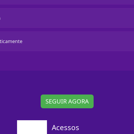
a
aticamente
SEGUIR AGORA
Acessos