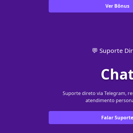
Ver Bônus
💬 Suporte Di
Cha
Suporte direto via Telegram, r
atendimento persona
Falar Suport