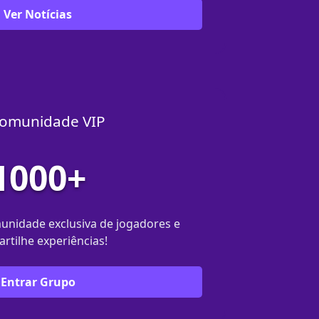
Ver Notícias
Comunidade VIP
1000+
unidade exclusiva de jogadores e
rtilhe experiências!
Entrar Grupo