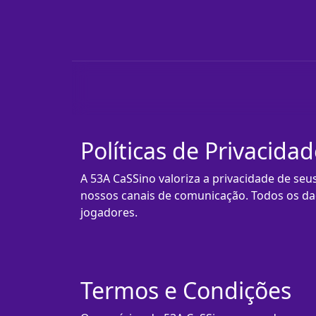
Políticas de Privacida
A 53A CaSSino valoriza a privacidade de se
nossos canais de comunicação. Todos os dad
jogadores.
Termos e Condições