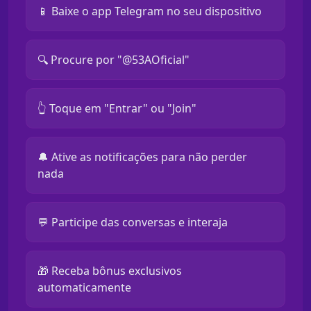
📱 Baixe o app Telegram no seu dispositivo
🔍 Procure por "@53AOficial"
👆 Toque em "Entrar" ou "Join"
🔔 Ative as notificações para não perder
nada
💬 Participe das conversas e interaja
🎁 Receba bônus exclusivos
automaticamente