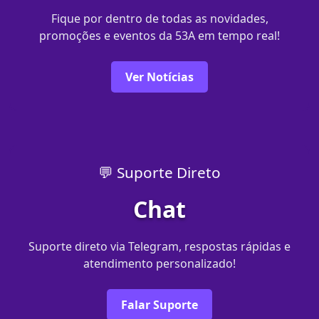
Fique por dentro de todas as novidades,
promoções e eventos da 53A em tempo real!
Ver Notícias
💬 Suporte Direto
Chat
Suporte direto via Telegram, respostas rápidas e
atendimento personalizado!
Falar Suporte