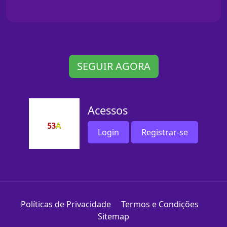
SEGUIR AGORA
Acessos
Login
Registrar-se
Políticas de Privacidade
Termos e Condições
Sitemap