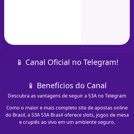
📱 Canal Oficial no Telegram!
📱 Benefícios do Canal
Descubra as vantagens de seguir a 53A no Telegram
Como o maior e mais completo site de apostas online
do Brasil, a 53A 53A Brasil oferece slots, jogos de mesa
e crupiês ao vivo em um ambiente seguro.