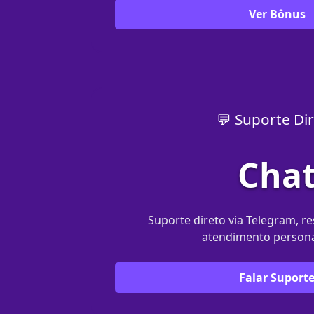
Ver Bônus
💬 Suporte Di
Cha
Suporte direto via Telegram, r
atendimento persona
Falar Suport