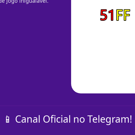
e jogo inigualável.
📱 Canal Oficial no Telegram!