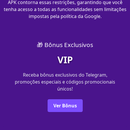
APK contorna essas restrições, garantindo que você
tenha acesso a todas as funcionalidades sem limitações
impostas pela política da Google.
🎁 Bônus Exclusivos
VIP
Receba bônus exclusivos do Telegram,
promoções especiais e códigos promocionais
únicos!
Ver Bônus