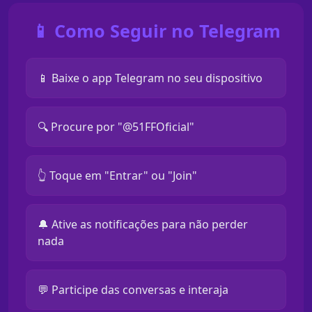
📱 Como Seguir no Telegram
📱 Baixe o app Telegram no seu dispositivo
🔍 Procure por "@51FFOficial"
👆 Toque em "Entrar" ou "Join"
🔔 Ative as notificações para não perder
nada
💬 Participe das conversas e interaja