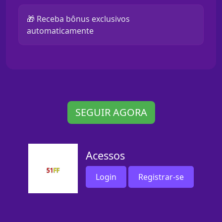
🎁 Receba bônus exclusivos
automaticamente
SEGUIR AGORA
Acessos
Login
Registrar-se