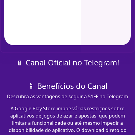
📱 Canal Oficial no Telegram!
📱 Benefícios do Canal
Descubra as vantagens de seguir a 51FF no Telegram
A Google Play Store impõe várias restrições sobre
aplicativos de jogos de azar e apostas, que podem
limitar a funcionalidade ou até mesmo impedir a
disponibilidade do aplicativo. O download direto do