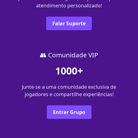
atendimento personalizado!
Falar Suporte
👥 Comunidade VIP
1000+
Junte-se a uma comunidade exclusiva de
jogadores e compartilhe experiências!
Entrar Grupo