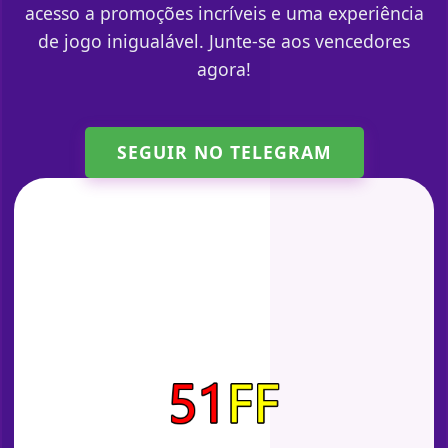
acesso a promoções incríveis e uma experiência
de jogo inigualável. Junte-se aos vencedores
agora!
SEGUIR NO TELEGRAM