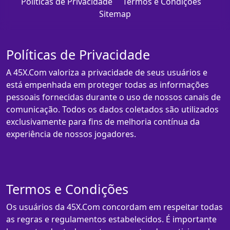
Políticas de Privacidade
Termos e Condições
Sitemap
Políticas de Privacidade
A 45X.Com valoriza a privacidade de seus usuários e
está empenhada em proteger todas as informações
pessoais fornecidas durante o uso de nossos canais de
comunicação. Todos os dados coletados são utilizados
exclusivamente para fins de melhoria contínua da
experiência de nossos jogadores.
Termos e Condições
Os usuários da 45X.Com concordam em respeitar todas
as regras e regulamentos estabelecidos. É importante