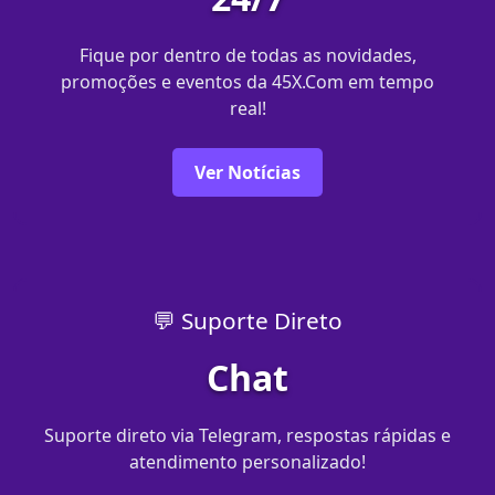
Fique por dentro de todas as novidades,
promoções e eventos da 45X.Com em tempo
real!
Ver Notícias
💬 Suporte Direto
Chat
Suporte direto via Telegram, respostas rápidas e
atendimento personalizado!