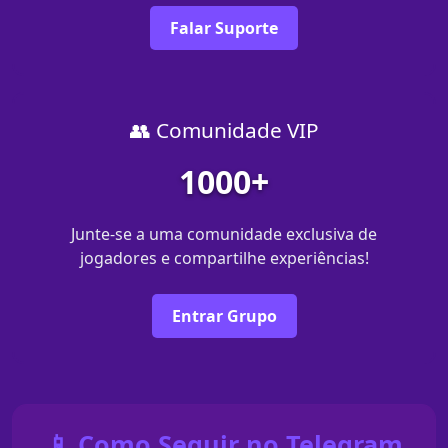
Falar Suporte
👥 Comunidade VIP
1000+
Junte-se a uma comunidade exclusiva de
jogadores e compartilhe experiências!
Entrar Grupo
📱 Como Seguir no Telegram