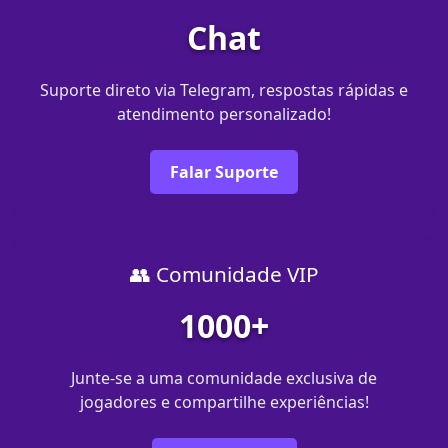
Chat
Suporte direto via Telegram, respostas rápidas e
atendimento personalizado!
Falar Suporte
👥 Comunidade VIP
1000+
Junte-se a uma comunidade exclusiva de
jogadores e compartilhe experiências!