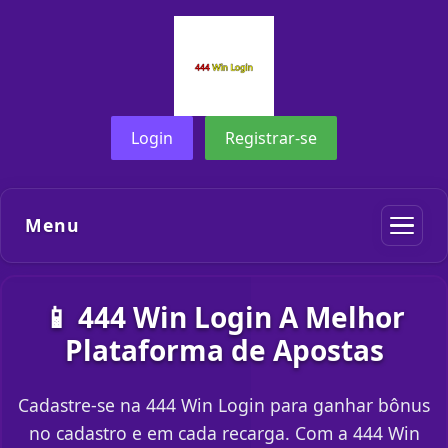
Login
Registrar-se
Menu
📱 444 Win Login A Melhor
Plataforma de Apostas
Cadastre-se na 444 Win Login para ganhar bônus
no cadastro e em cada recarga. Com a 444 Win