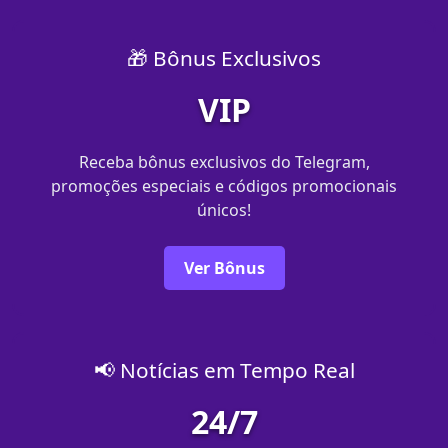
🎁 Bônus Exclusivos
VIP
Receba bônus exclusivos do Telegram,
promoções especiais e códigos promocionais
únicos!
Ver Bônus
📢 Notícias em Tempo Real
24/7