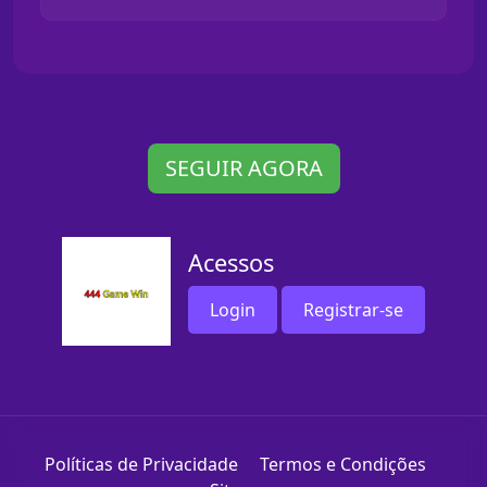
SEGUIR AGORA
Acessos
Login
Registrar-se
Políticas de Privacidade
Termos e Condições