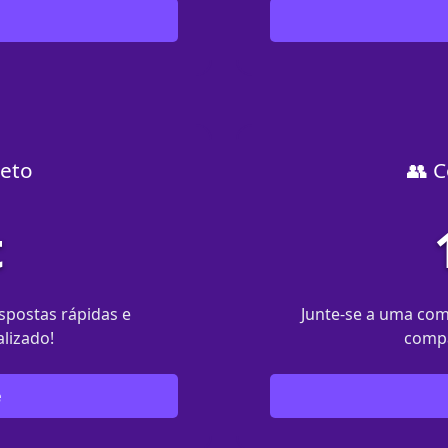
reto
👥 
t
espostas rápidas e
Junte-se a uma com
lizado!
compa
e