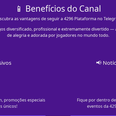
📱 Benefícios do Canal
scubra as vantagens de seguir a 4296 Plataforma no Teleg
s diversificado, profissional e extremamente divertido — 
de alegria e adorada por jogadores no mundo todo.
sivos
📢 Notí
m, promoções especiais
Fique por dentro d
s únicos!
eventos da 42