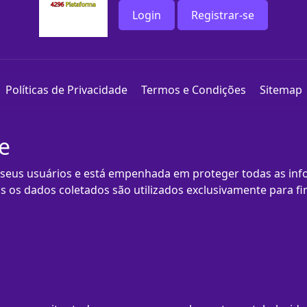
Login
Registrar-se
Políticas de Privacidade
Termos e Condições
Sitemap
de
e seus usuários e está empenhada em proteger todas as in
 os dados coletados são utilizados exclusivamente para fi