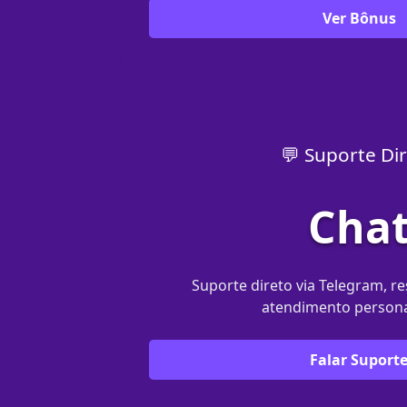
Ver Bônus
💬 Suporte Di
Cha
Suporte direto via Telegram, r
atendimento persona
Falar Suport