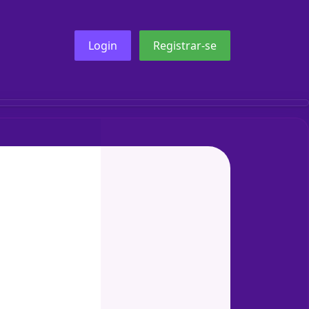
Login
Registrar-se