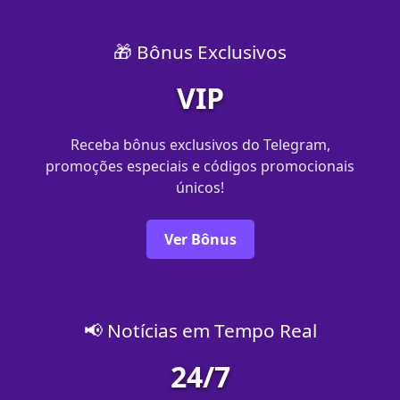
🎁 Bônus Exclusivos
VIP
Receba bônus exclusivos do Telegram,
promoções especiais e códigos promocionais
únicos!
Ver Bônus
📢 Notícias em Tempo Real
24/7