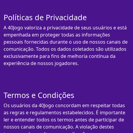
Políticas de Privacidade
A 40Jogo valoriza a privacidade de seus usuários e está
empenhada em proteger todas as informações
pessoais fornecidas durante o uso de nossos canais de
comunicação. Todos os dados coletados são utilizados
exclusivamente para fins de melhoria contínua da
experiência de nossos jogadores.
Termos e Condições
Os usuários da 40Jogo concordam em respeitar todas
as regras e regulamentos estabelecidos. É importante
ler e entender todos os termos antes de participar de
nossos canais de comunicação. A violação destes