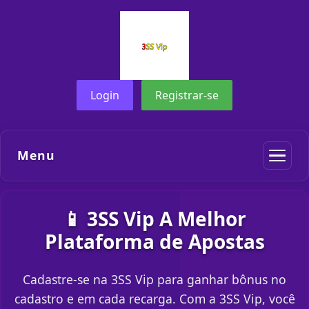
Login
Registrar-se
Menu
📱 3SS Vip A Melhor
Plataforma de Apostas
Cadastre-se na 3SS Vip para ganhar bônus no
cadastro e em cada recarga. Com a 3SS Vip, você