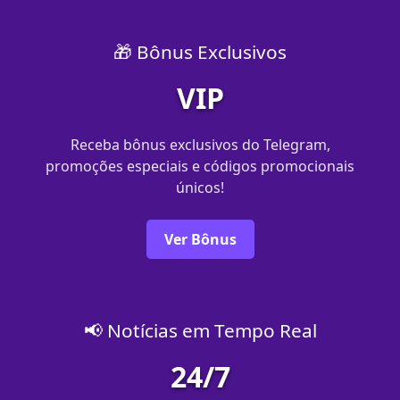
🎁 Bônus Exclusivos
VIP
Receba bônus exclusivos do Telegram,
promoções especiais e códigos promocionais
únicos!
Ver Bônus
📢 Notícias em Tempo Real
24/7