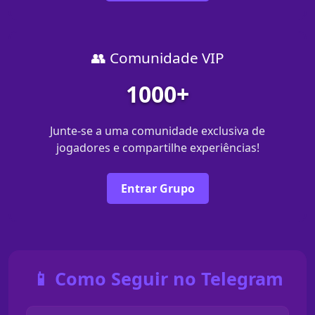
👥 Comunidade VIP
1000+
Junte-se a uma comunidade exclusiva de
jogadores e compartilhe experiências!
Entrar Grupo
📱 Como Seguir no Telegram