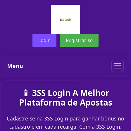
Login
Registrar-se
Menu
📱 3SS Login A Melhor
Plataforma de Apostas
Cadastre-se na 3SS Login para ganhar bônus no
cadastro e em cada recarga. Com a 3SS Login,