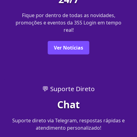
Fique por dentro de todas as novidades,
promoções e eventos da 3SS Login em tempo
real!
Ver Notícias
💬 Suporte Direto
Chat
Suporte direto via Telegram, respostas rápidas e
atendimento personalizado!