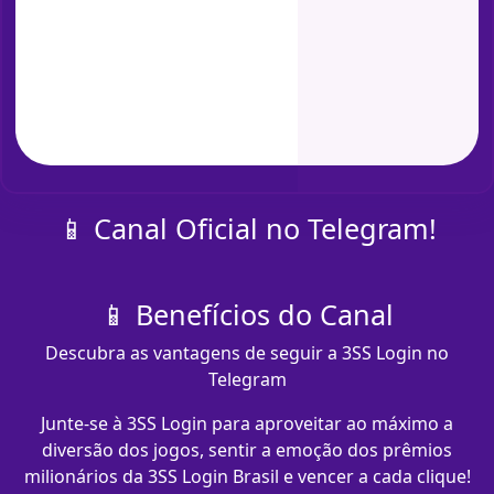
📱 Canal Oficial no Telegram!
📱 Benefícios do Canal
Descubra as vantagens de seguir a 3SS Login no
Telegram
Junte-se à 3SS Login para aproveitar ao máximo a
diversão dos jogos, sentir a emoção dos prêmios
milionários da 3SS Login Brasil e vencer a cada clique!