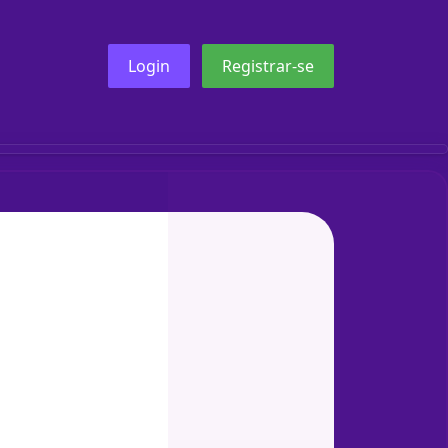
Login
Registrar-se