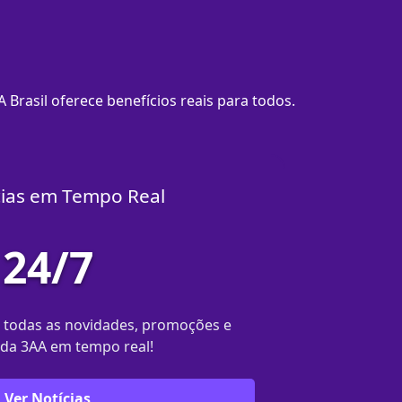
Brasil oferece benefícios reais para todos.
cias em Tempo Real
24/7
e todas as novidades, promoções e
 da 3AA em tempo real!
Ver Notícias