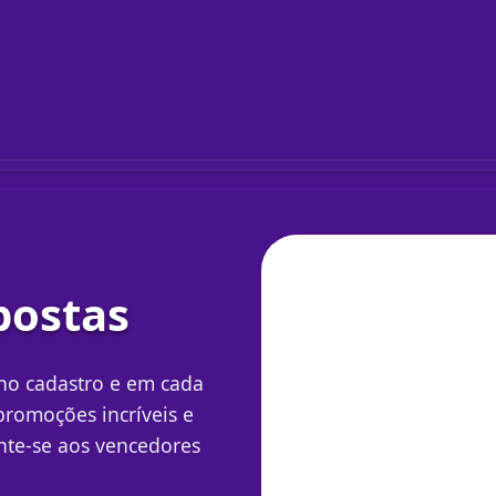
postas
no cadastro e em cada
promoções incríveis e
unte-se aos vencedores