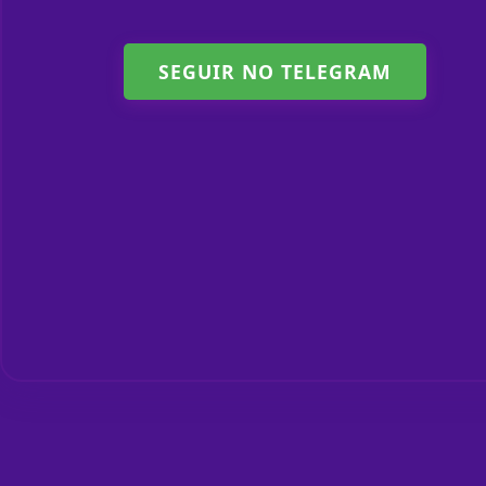
SEGUIR NO TELEGRAM