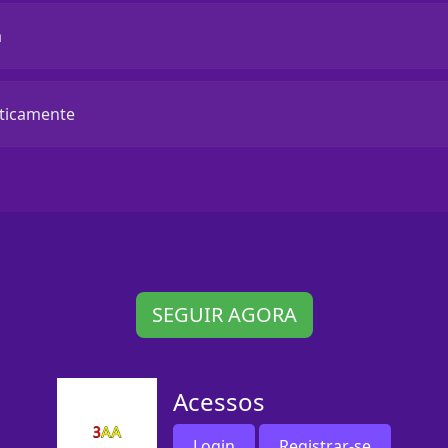
a
aticamente
SEGUIR AGORA
Acessos
Login
Registrar-se