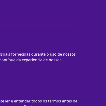
ssoais fornecidas durante o uso de nossos
 contínua da experiência de nossos
te ler e entender todos os termos antes de