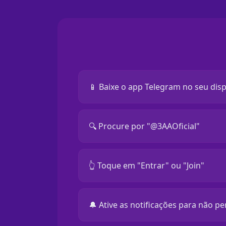
📱 Baixe o app Telegram no seu disp
🔍 Procure por "@3AAOficial"
👆 Toque em "Entrar" ou "Join"
🔔 Ative as notificações para não p