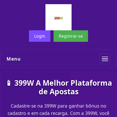
Login
Registrar-se
Menu
📱 399W A Melhor Plataforma
de Apostas
Cadastre-se na 399W para ganhar bônus no
cadastro e em cada recarga. Com a 399W, você