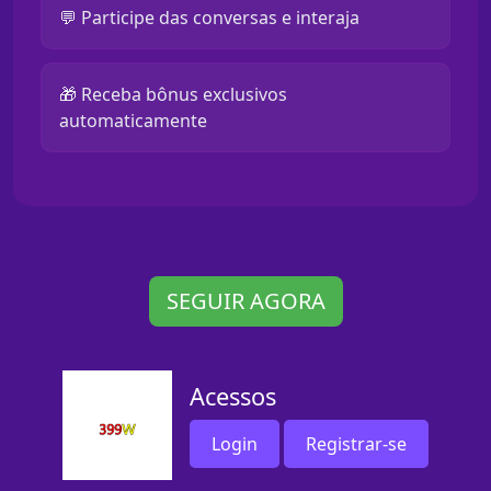
💬 Participe das conversas e interaja
🎁 Receba bônus exclusivos
automaticamente
SEGUIR AGORA
Acessos
Login
Registrar-se