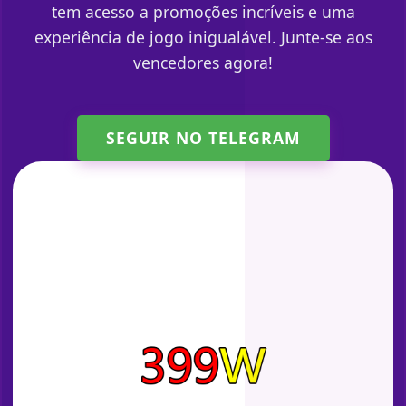
tem acesso a promoções incríveis e uma
experiência de jogo inigualável. Junte-se aos
vencedores agora!
SEGUIR NO TELEGRAM