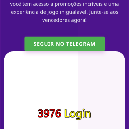
você tem acesso a promoções incríveis e uma
experiência de jogo inigualável. Junte-se aos
vencedores agora!
SEGUIR NO TELEGRAM