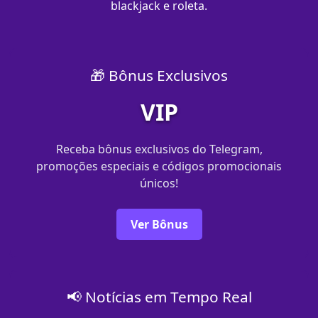
blackjack e roleta.
🎁 Bônus Exclusivos
VIP
Receba bônus exclusivos do Telegram,
promoções especiais e códigos promocionais
únicos!
Ver Bônus
📢 Notícias em Tempo Real