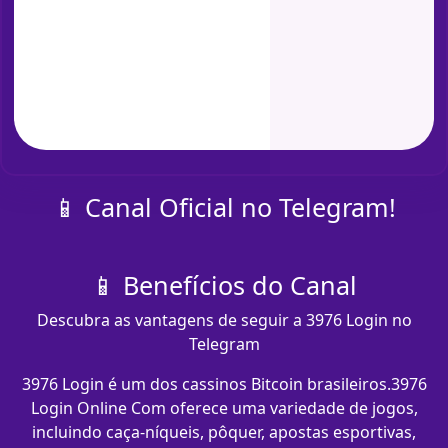
📱 Canal Oficial no Telegram!
📱 Benefícios do Canal
Descubra as vantagens de seguir a 3976 Login no
Telegram
3976 Login é um dos cassinos Bitcoin brasileiros.3976
Login Online Com oferece uma variedade de jogos,
incluindo caça-níqueis, pôquer, apostas esportivas,