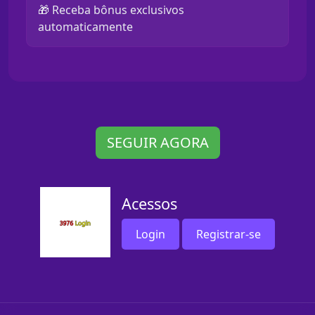
🎁 Receba bônus exclusivos
automaticamente
SEGUIR AGORA
Acessos
Login
Registrar-se