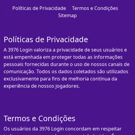
Políticas de Privacidade
Termos e Condições
Sitemap
Políticas de Privacidade
A 3976 Login valoriza a privacidade de seus usuários e
está empenhada em proteger todas as informações
pessoais fornecidas durante o uso de nossos canais de
comunicação. Todos os dados coletados são utilizados
exclusivamente para fins de melhoria contínua da
experiência de nossos jogadores.
Termos e Condições
Os usuários da 3976 Login concordam em respeitar