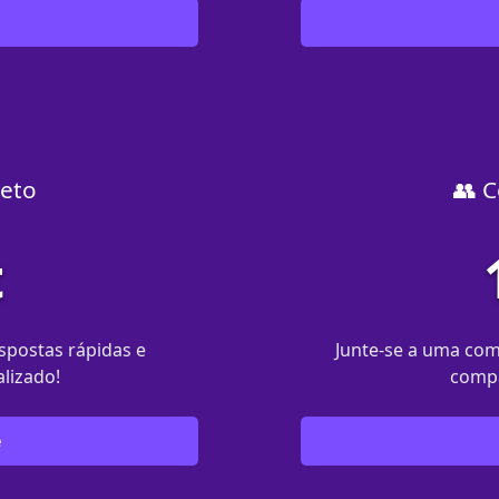
reto
👥 
t
espostas rápidas e
Junte-se a uma com
lizado!
compa
e