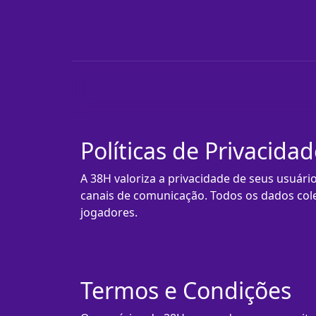
Políticas de Privacida
A 38H valoriza a privacidade de seus usuár
canais de comunicação. Todos os dados cole
jogadores.
Termos e Condições