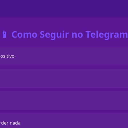
📱 Como Seguir no Telegram
ositivo
erder nada