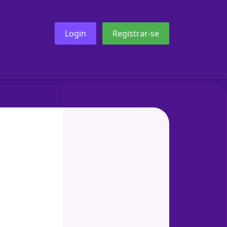
Login
Registrar-se