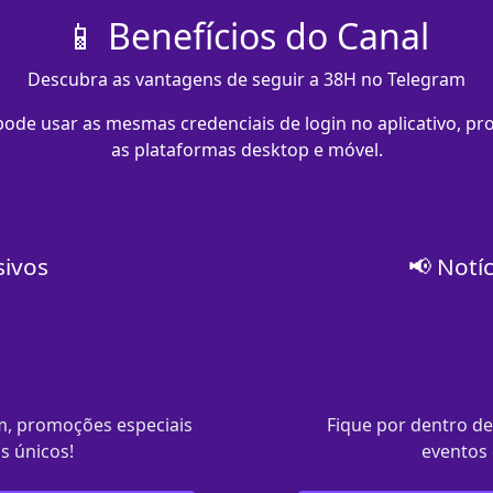
📱 Benefícios do Canal
Descubra as vantagens de seguir a 38H no Telegram
pode usar as mesmas credenciais de login no aplicativo, p
as plataformas desktop e móvel.
sivos
📢 Notí
m, promoções especiais
Fique por dentro d
s únicos!
eventos