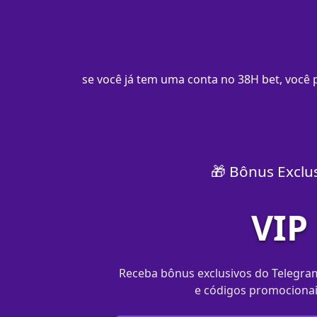
se você já tem uma conta no 38H bet, você 
🎁 Bônus Exclu
VIP
Receba bônus exclusivos do Telegra
e códigos promocionai