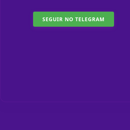
SEGUIR NO TELEGRAM