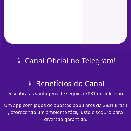
📱 Canal Oficial no Telegram!
📱 Benefícios do Canal
Descubra as vantagens de seguir a 3831 no Telegram
Um app com jogos de apostas populares da 3831 Brasil
, oferecendo um ambiente fácil, justo e seguro para
diversão garantida.