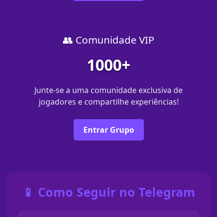
👥 Comunidade VIP
1000+
Junte-se a uma comunidade exclusiva de
jogadores e compartilhe experiências!
Entrar Grupo
📱 Como Seguir no Telegram