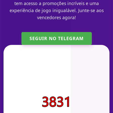
tem acesso a promoções incríveis e uma
experiência de jogo inigualável. Junte-se aos
vencedores agora!
SEGUIR NO TELEGRAM