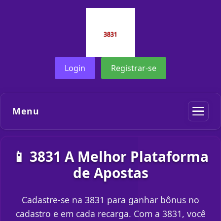
Login
Registrar-se
Menu
📱 3831 A Melhor Plataforma
de Apostas
Cadastre-se na 3831 para ganhar bônus no
cadastro e em cada recarga. Com a 3831, você