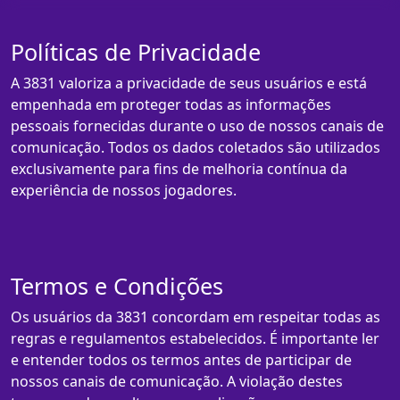
Políticas de Privacidade
A 3831 valoriza a privacidade de seus usuários e está
empenhada em proteger todas as informações
pessoais fornecidas durante o uso de nossos canais de
comunicação. Todos os dados coletados são utilizados
exclusivamente para fins de melhoria contínua da
experiência de nossos jogadores.
Termos e Condições
Os usuários da 3831 concordam em respeitar todas as
regras e regulamentos estabelecidos. É importante ler
e entender todos os termos antes de participar de
nossos canais de comunicação. A violação destes