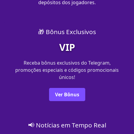
depósitos dos jogadores.
🎁 Bônus Exclusivos
VIP
Receba bônus exclusivos do Telegram,
promoções especiais e códigos promocionais
únicos!
Ver Bônus
📢 Notícias em Tempo Real