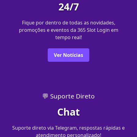
24/7
Fique por dentro de todas as novidades,
promoções e eventos da 365 Slot Login em
tempo real!
Ver Notícias
💬 Suporte Direto
Chat
Suporte direto via Telegram, respostas rápidas e
atendimento personalizado!