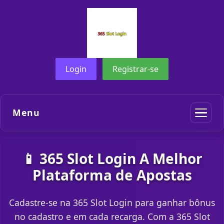
Login
Registrar-se
Menu
📱 365 Slot Login A Melhor
Plataforma de Apostas
Cadastre-se na 365 Slot Login para ganhar bônus
no cadastro e em cada recarga. Com a 365 Slot