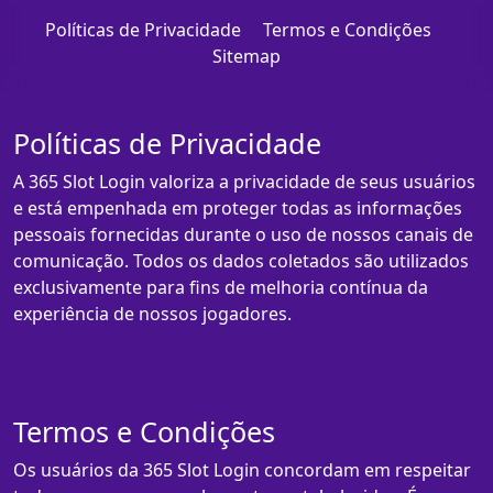
Políticas de Privacidade
Termos e Condições
Sitemap
Políticas de Privacidade
A 365 Slot Login valoriza a privacidade de seus usuários
e está empenhada em proteger todas as informações
pessoais fornecidas durante o uso de nossos canais de
comunicação. Todos os dados coletados são utilizados
exclusivamente para fins de melhoria contínua da
experiência de nossos jogadores.
Termos e Condições
Os usuários da 365 Slot Login concordam em respeitar