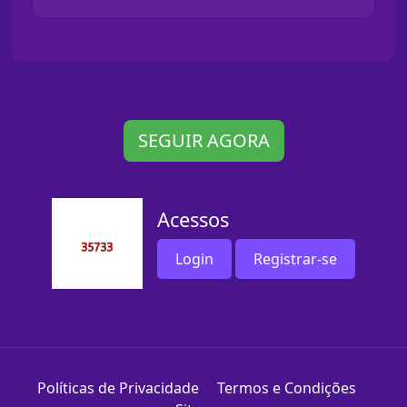
SEGUIR AGORA
Acessos
Login
Registrar-se
Políticas de Privacidade
Termos e Condições