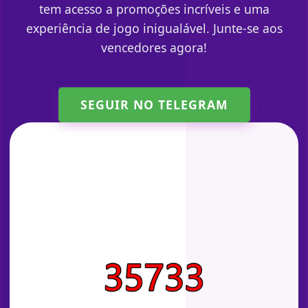
tem acesso a promoções incríveis e uma
experiência de jogo inigualável. Junte-se aos
vencedores agora!
SEGUIR NO TELEGRAM