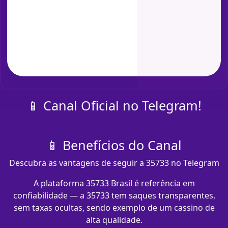
📱 Canal Oficial no Telegram!
📱 Benefícios do Canal
Descubra as vantagens de seguir a 35733 no Telegram
A plataforma 35733 Brasil é referência em
confiabilidade — a 35733 tem saques transparentes,
sem taxas ocultas, sendo exemplo de um cassino de
alta qualidade.