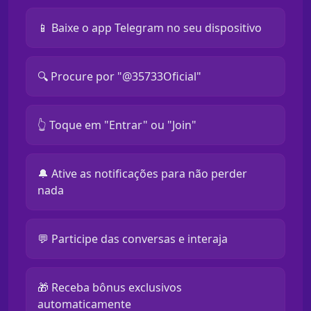
📱 Baixe o app Telegram no seu dispositivo
🔍 Procure por "@35733Oficial"
👆 Toque em "Entrar" ou "Join"
🔔 Ative as notificações para não perder
nada
💬 Participe das conversas e interaja
🎁 Receba bônus exclusivos
automaticamente