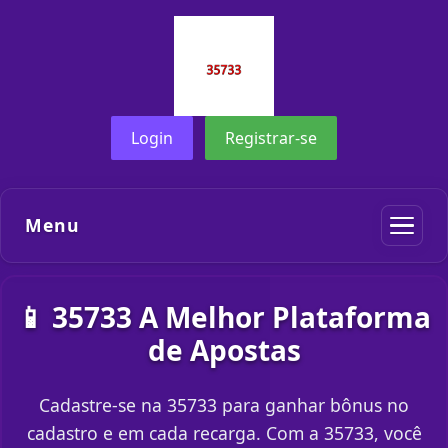
Login
Registrar-se
Menu
📱 35733 A Melhor Plataforma
de Apostas
Cadastre-se na 35733 para ganhar bônus no
cadastro e em cada recarga. Com a 35733, você