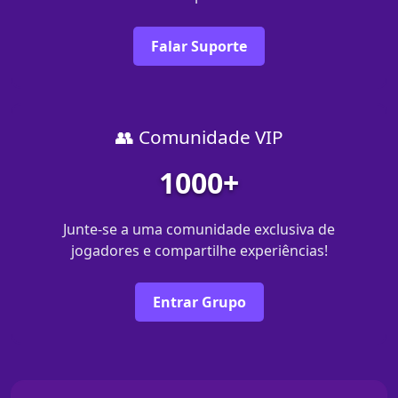
Falar Suporte
👥 Comunidade VIP
1000+
Junte-se a uma comunidade exclusiva de
jogadores e compartilhe experiências!
Entrar Grupo