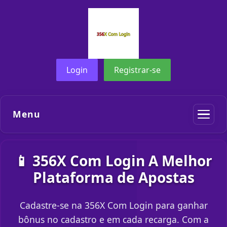
Login
Registrar-se
Menu
📱 356X Com Login A Melhor
Plataforma de Apostas
Cadastre-se na 356X Com Login para ganhar
bônus no cadastro e em cada recarga. Com a