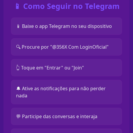
📱 Como Seguir no Telegram
📱 Baixe o app Telegram no seu dispositivo
🔍 Procure por "@356X Com LoginOficial"
👆 Toque em "Entrar" ou "Join"
🔔 Ative as notificações para não perder
nada
💬 Participe das conversas e interaja