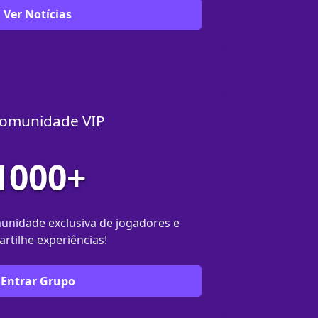
Ver Notícias
Comunidade VIP
1000+
unidade exclusiva de jogadores e
rtilhe experiências!
Entrar Grupo