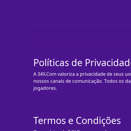
Políticas de Privacida
A 34X.Com valoriza a privacidade de seus u
nossos canais de comunicação. Todos os dad
jogadores.
Termos e Condições