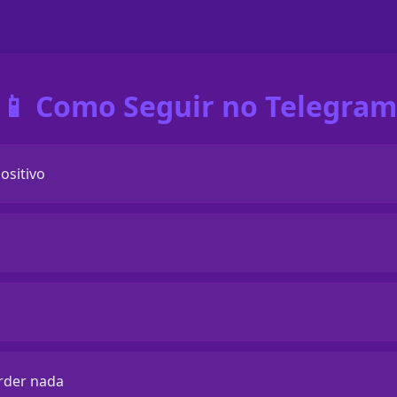
📱 Como Seguir no Telegram
ositivo
erder nada