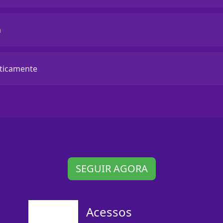
a
aticamente
SEGUIR AGORA
Acessos