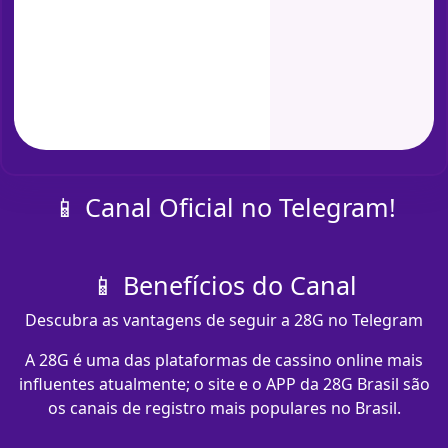
📱 Canal Oficial no Telegram!
📱 Benefícios do Canal
Descubra as vantagens de seguir a 28G no Telegram
A 28G é uma das plataformas de cassino online mais
influentes atualmente; o site e o APP da 28G Brasil são
os canais de registro mais populares no Brasil.