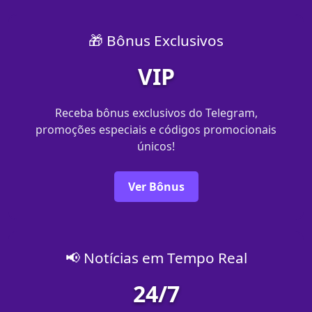
🎁 Bônus Exclusivos
VIP
Receba bônus exclusivos do Telegram,
promoções especiais e códigos promocionais
únicos!
Ver Bônus
📢 Notícias em Tempo Real
24/7