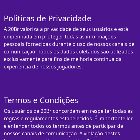
Políticas de Privacidade
A 20Br valoriza a privacidade de seus usuários e está
empenhada em proteger todas as informações
pessoais fornecidas durante o uso de nossos canais de
comunicação. Todos os dados coletados são utilizados
exclusivamente para fins de melhoria contínua da
experiência de nossos jogadores.
Termos e Condições
Os usuários da 20Br concordam em respeitar todas as
regras e regulamentos estabelecidos. É importante ler
e entender todos os termos antes de participar de
nossos canais de comunicação. A violação destes