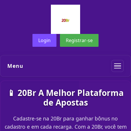
Login
Registrar-se
Menu
📱 20Br A Melhor Plataforma
de Apostas
Cadastre-se na 20Br para ganhar bônus no
cadastro e em cada recarga. Com a 20Br, você tem