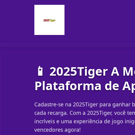
📱 2025Tiger A M
Plataforma de A
Cadastre-se na 2025Tiger para ganhar 
cada recarga. Com a 2025Tiger, você t
incríveis e uma experiência de jogo inig
vencedores agora!