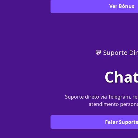
Ver Bônus
💬 Suporte Di
Cha
Suporte direto via Telegram, r
atendimento persona
Falar Suport