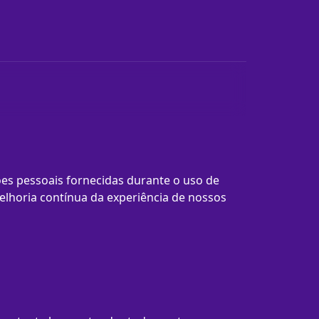
es pessoais fornecidas durante o uso de
elhoria contínua da experiência de nossos