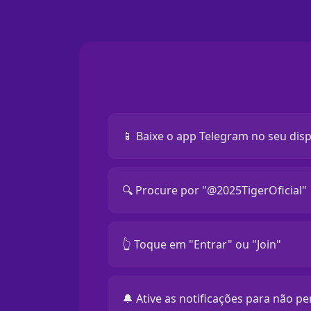
📱 Baixe o app Telegram no seu disp
🔍 Procure por "@2025TigerOficial"
👆 Toque em "Entrar" ou "Join"
🔔 Ative as notificações para não p