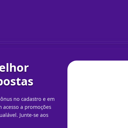
elhor
postas
bônus no cadastro e em
em acesso a promoções
ualável. Junte-se aos