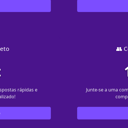
reto
👥 
t
espostas rápidas e
Junte-se a uma com
lizado!
compa
e