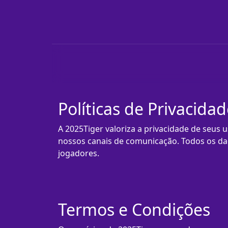
Políticas de Privacida
A 2025Tiger valoriza a privacidade de seus
nossos canais de comunicação. Todos os dad
jogadores.
Termos e Condições