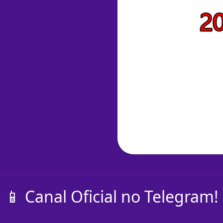
📱 Canal Oficial no Telegram!