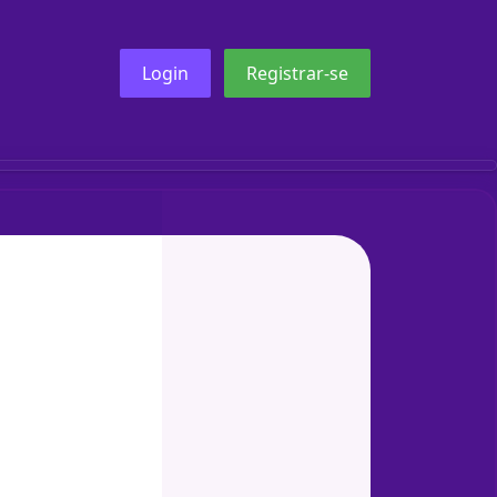
Login
Registrar-se