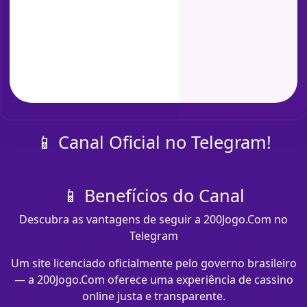
📱 Canal Oficial no Telegram!
📱 Benefícios do Canal
Descubra as vantagens de seguir a 200Jogo.Com no
Telegram
Um site licenciado oficialmente pelo governo brasileiro
— a 200Jogo.Com oferece uma experiência de cassino
online justa e transparente.