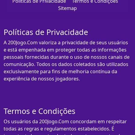
Políticas de Privacidade
Termos e Condições
Sitemap
Políticas de Privacidade
A 200Jogo.Com valoriza a privacidade de seus usuários
e está empenhada em proteger todas as informações
pessoais fornecidas durante o uso de nossos canais de
comunicação. Todos os dados coletados são utilizados
exclusivamente para fins de melhoria contínua da
experiência de nossos jogadores.
Termos e Condições
Os usuários da 200Jogo.Com concordam em respeitar
todas as regras e regulamentos estabelecidos. É