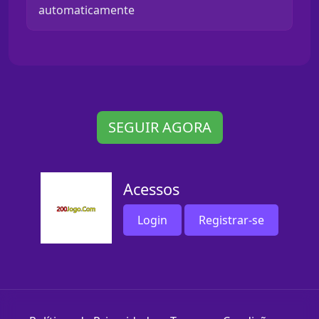
automaticamente
SEGUIR AGORA
Acessos
Login
Registrar-se