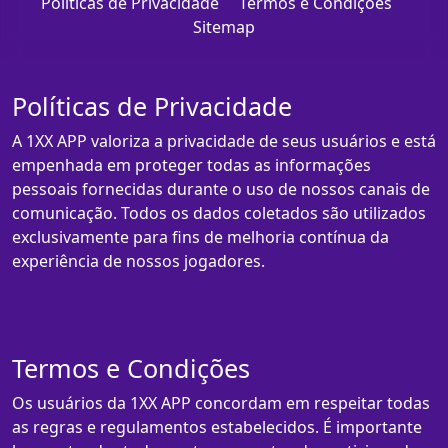
Políticas de Privacidade
Termos e Condições
Sitemap
Políticas de Privacidade
A 1XX APP valoriza a privacidade de seus usuários e está
empenhada em proteger todas as informações
pessoais fornecidas durante o uso de nossos canais de
comunicação. Todos os dados coletados são utilizados
exclusivamente para fins de melhoria contínua da
experiência de nossos jogadores.
Termos e Condições
Os usuários da 1XX APP concordam em respeitar todas
as regras e regulamentos estabelecidos. É importante