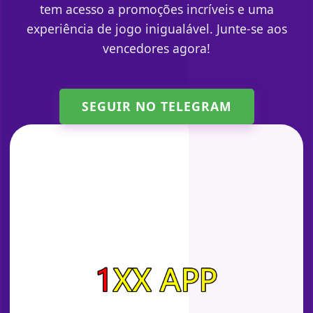
tem acesso a promoções incríveis e uma
experiência de jogo inigualável. Junte-se aos
vencedores agora!
SEGUIR NO TELEGRAM