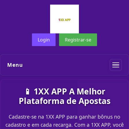
Login
Registrar-se
Menu
📱 1XX APP A Melhor
Plataforma de Apostas
Cadastre-se na 1XX APP para ganhar bônus no
cadastro e em cada recarga. Com a 1XX APP, você