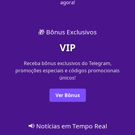
agora!
🎁 Bônus Exclusivos
VIP
Receba bônus exclusivos do Telegram,
promoções especiais e códigos promocionais
únicos!
Ver Bônus
📢 Notícias em Tempo Real