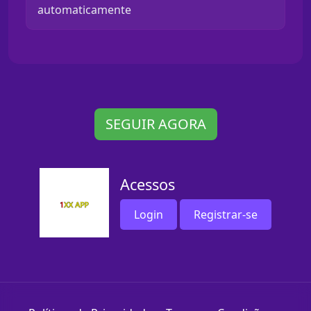
automaticamente
SEGUIR AGORA
Acessos
Login
Registrar-se