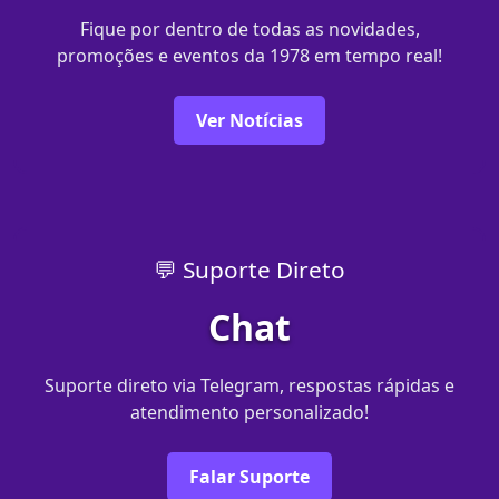
Fique por dentro de todas as novidades,
promoções e eventos da 1978 em tempo real!
Ver Notícias
💬 Suporte Direto
Chat
Suporte direto via Telegram, respostas rápidas e
atendimento personalizado!
Falar Suporte