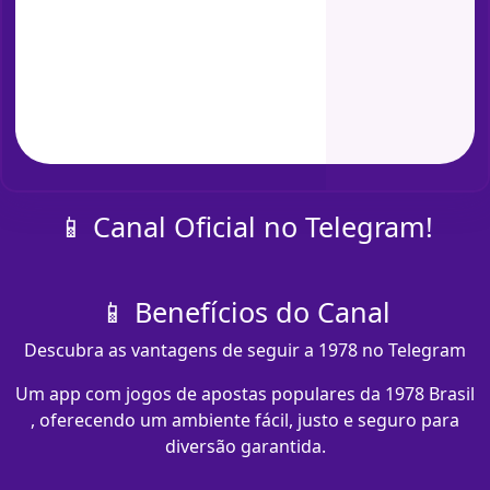
📱 Canal Oficial no Telegram!
📱 Benefícios do Canal
Descubra as vantagens de seguir a 1978 no Telegram
Um app com jogos de apostas populares da 1978 Brasil
, oferecendo um ambiente fácil, justo e seguro para
diversão garantida.