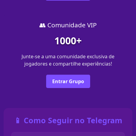
👥 Comunidade VIP
1000+
Junte-se a uma comunidade exclusiva de
jogadores e compartilhe experiências!
Entrar Grupo
📱 Como Seguir no Telegram