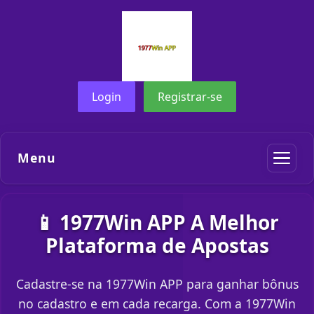
Login
Registrar-se
Menu
📱 1977Win APP A Melhor
Plataforma de Apostas
Cadastre-se na 1977Win APP para ganhar bônus
no cadastro e em cada recarga. Com a 1977Win