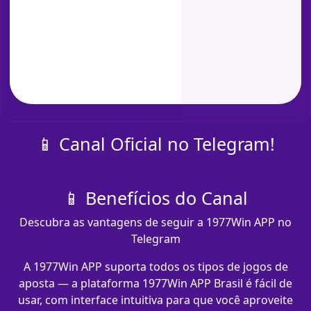
📱 Canal Oficial no Telegram!
📱 Benefícios do Canal
Descubra as vantagens de seguir a 1977Win APP no
Telegram
A 1977Win APP suporta todos os tipos de jogos de
aposta — a plataforma 1977Win APP Brasil é fácil de
usar, com interface intuitiva para que você aproveite