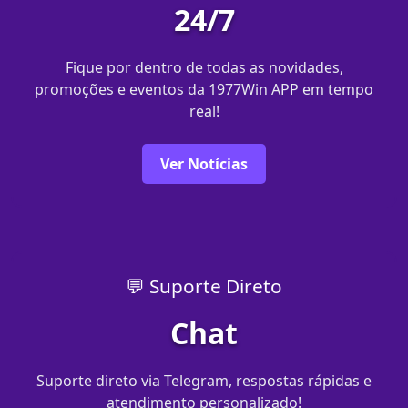
24/7
Fique por dentro de todas as novidades,
promoções e eventos da 1977Win APP em tempo
real!
Ver Notícias
💬 Suporte Direto
Chat
Suporte direto via Telegram, respostas rápidas e
atendimento personalizado!