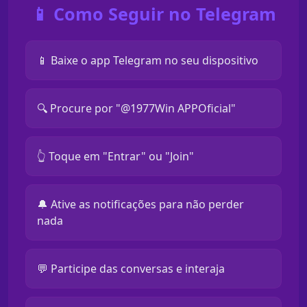
📱 Como Seguir no Telegram
📱 Baixe o app Telegram no seu dispositivo
🔍 Procure por "@1977Win APPOficial"
👆 Toque em "Entrar" ou "Join"
🔔 Ative as notificações para não perder
nada
💬 Participe das conversas e interaja