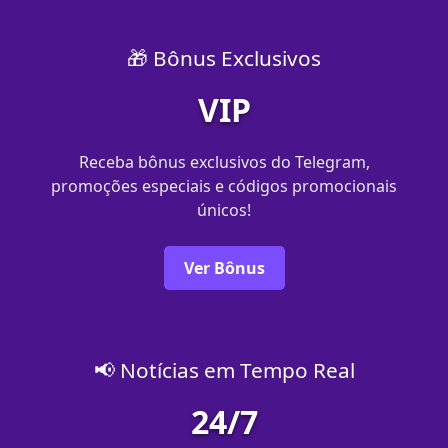
🎁 Bônus Exclusivos
VIP
Receba bônus exclusivos do Telegram,
promoções especiais e códigos promocionais
únicos!
Ver Bônus
📢 Notícias em Tempo Real
24/7