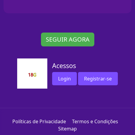
SEGUIR AGORA
Acessos
Login
Registrar-se
Políticas de Privacidade
Termos e Condições
Sitemap