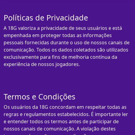
Políticas de Privacidade
A 18G valoriza a privacidade de seus usuários e está
empenhada em proteger todas as informações
pessoais fornecidas durante o uso de nossos canais de
comunicação. Todos os dados coletados são utilizados
exclusivamente para fins de melhoria contínua da
experiência de nossos jogadores.
Termos e Condições
Os usuários da 18G concordam em respeitar todas as
regras e regulamentos estabelecidos. É importante ler
e entender todos os termos antes de participar de
nossos canais de comunicação. A violação destes