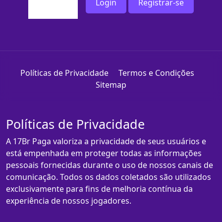
Login
Registrar-se
Políticas de Privacidade
Termos e Condições
Sitemap
Políticas de Privacidade
A 17Br Paga valoriza a privacidade de seus usuários e
está empenhada em proteger todas as informações
pessoais fornecidas durante o uso de nossos canais de
comunicação. Todos os dados coletados são utilizados
exclusivamente para fins de melhoria contínua da
experiência de nossos jogadores.