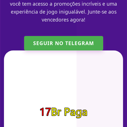
você tem acesso a promoções incríveis e uma
experiência de jogo inigualável. Junte-se aos
vencedores agora!
SEGUIR NO TELEGRAM