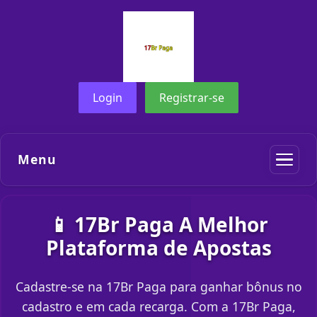
Login
Registrar-se
Menu
📱 17Br Paga A Melhor
Plataforma de Apostas
Cadastre-se na 17Br Paga para ganhar bônus no
cadastro e em cada recarga. Com a 17Br Paga,