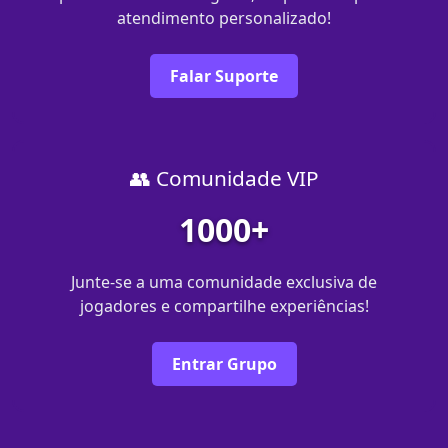
atendimento personalizado!
Falar Suporte
👥 Comunidade VIP
1000+
Junte-se a uma comunidade exclusiva de
jogadores e compartilhe experiências!
Entrar Grupo