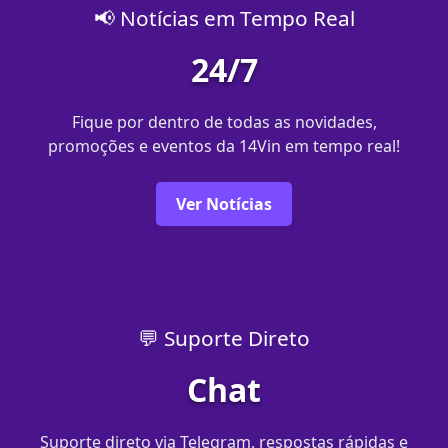
📢 Notícias em Tempo Real
24/7
Fique por dentro de todas as novidades,
promoções e eventos da 14Vin em tempo real!
Ver Notícias
💬 Suporte Direto
Chat
Suporte direto via Telegram, respostas rápidas e