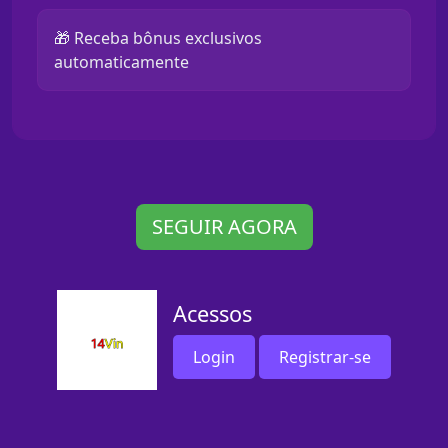
🎁 Receba bônus exclusivos
automaticamente
SEGUIR AGORA
Acessos
Login
Registrar-se