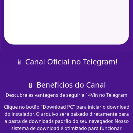
📱 Canal Oficial no Telegram!
📱 Benefícios do Canal
Descubra as vantagens de seguir a 14Vin no Telegram
Clique no botão "Download PC" para iniciar o download
do instalador. O arquivo será baixado diretamente para
a pasta de downloads padrão do seu navegador. Nosso
sistema de download é otimizado para funcionar