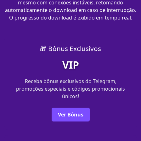
mesmo com conexões instáveis, retomando
automaticamente o download em caso de interrupção.
O progresso do download é exibido em tempo real.
🎁 Bônus Exclusivos
VIP
Receba bônus exclusivos do Telegram,
promoções especiais e códigos promocionais
únicos!
Ver Bônus