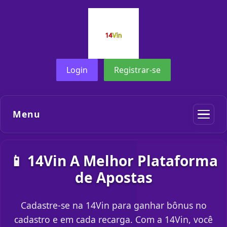
Login
Registrar-se
Menu
📱 14Vin A Melhor Plataforma
de Apostas
Cadastre-se na 14Vin para ganhar bônus no
cadastro e em cada recarga. Com a 14Vin, você