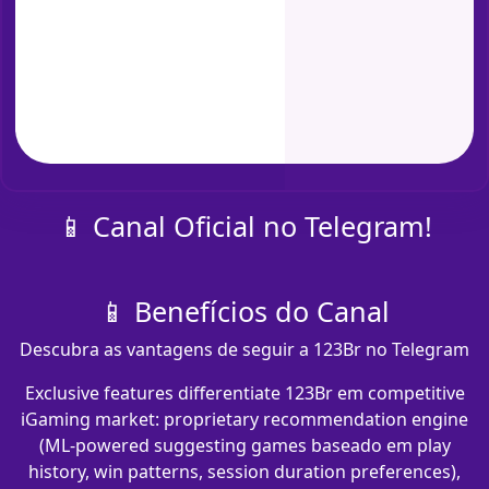
📱 Canal Oficial no Telegram!
📱 Benefícios do Canal
Descubra as vantagens de seguir a 123Br no Telegram
Exclusive features differentiate 123Br em competitive
iGaming market: proprietary recommendation engine
(ML-powered suggesting games baseado em play
history, win patterns, session duration preferences),