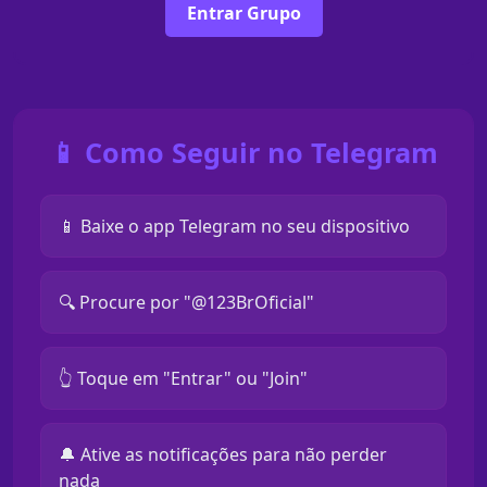
Entrar Grupo
📱 Como Seguir no Telegram
📱 Baixe o app Telegram no seu dispositivo
🔍 Procure por "@123BrOficial"
👆 Toque em "Entrar" ou "Join"
🔔 Ative as notificações para não perder
nada