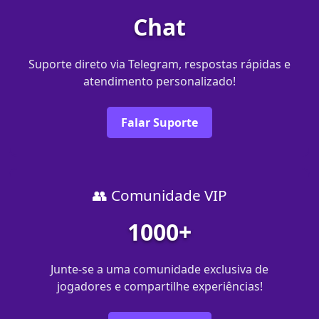
Chat
Suporte direto via Telegram, respostas rápidas e
atendimento personalizado!
Falar Suporte
👥 Comunidade VIP
1000+
Junte-se a uma comunidade exclusiva de
jogadores e compartilhe experiências!