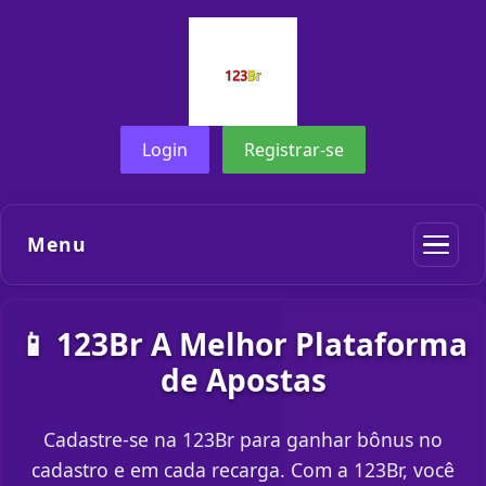
Login
Registrar-se
Menu
📱 123Br A Melhor Plataforma
de Apostas
Cadastre-se na 123Br para ganhar bônus no
cadastro e em cada recarga. Com a 123Br, você