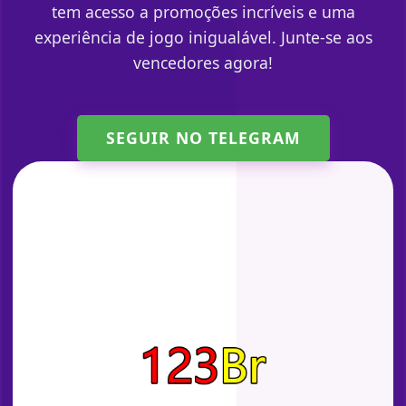
tem acesso a promoções incríveis e uma
experiência de jogo inigualável. Junte-se aos
vencedores agora!
SEGUIR NO TELEGRAM