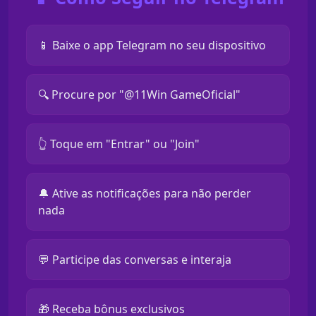
📱 Baixe o app Telegram no seu dispositivo
🔍 Procure por "@11Win GameOficial"
👆 Toque em "Entrar" ou "Join"
🔔 Ative as notificações para não perder
nada
💬 Participe das conversas e interaja
🎁 Receba bônus exclusivos