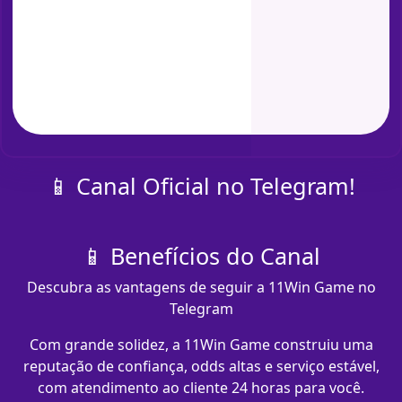
📱 Canal Oficial no Telegram!
📱 Benefícios do Canal
Descubra as vantagens de seguir a 11Win Game no
Telegram
Com grande solidez, a 11Win Game construiu uma
reputação de confiança, odds altas e serviço estável,
com atendimento ao cliente 24 horas para você.