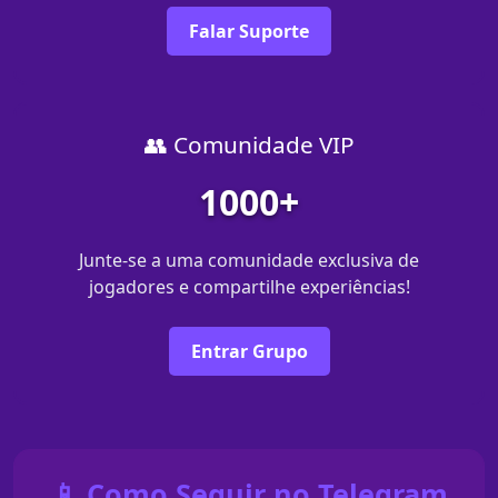
Falar Suporte
👥 Comunidade VIP
1000+
Junte-se a uma comunidade exclusiva de
jogadores e compartilhe experiências!
Entrar Grupo
📱 Como Seguir no Telegram