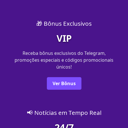
🎁 Bônus Exclusivos
VIP
Receba bônus exclusivos do Telegram,
promoções especiais e códigos promocionais
únicos!
Ver Bônus
📢 Notícias em Tempo Real
24/7