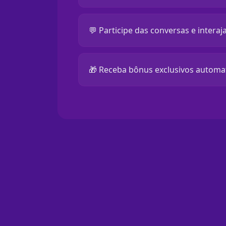
💬 Participe das conversas e interaj
🎁 Receba bônus exclusivos autom