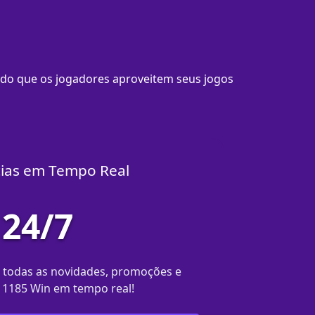
ndo que os jogadores aproveitem seus jogos
cias em Tempo Real
24/7
e todas as novidades, promoções e
 1185 Win em tempo real!