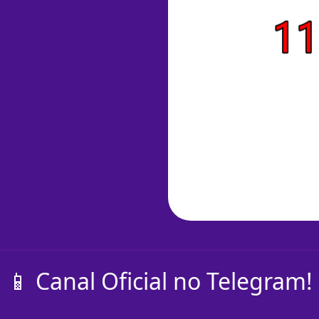
📱 Canal Oficial no Telegram!