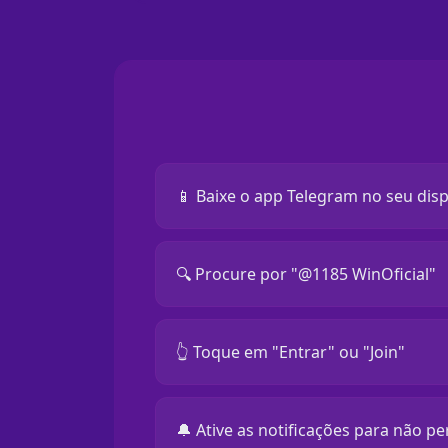
📱 Baixe o app Telegram no seu disp
🔍 Procure por "@1185 WinOficial"
👆 Toque em "Entrar" ou "Join"
🔔 Ative as notificações para não p