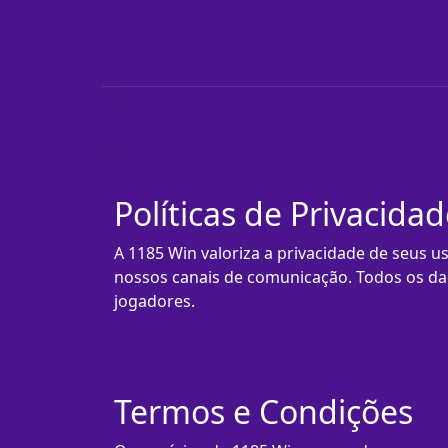
Políticas de Privacida
A 1185 Win valoriza a privacidade de seus 
nossos canais de comunicação. Todos os dad
jogadores.
Termos e Condições