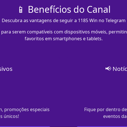
📱 Benefícios do Canal
Descubra as vantagens de seguir a 1185 Win no Telegram
s para serem compatíveis com dispositivos móveis, permiti
favoritos em smartphones e tablets.
sivos
📢 Notí
m, promoções especiais
Fique por dentro d
s únicos!
eventos da