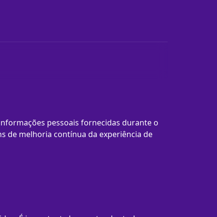
informações pessoais fornecidas durante o
ns de melhoria contínua da experiência de