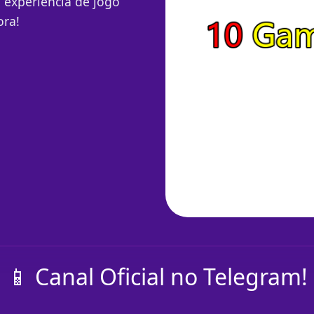
 experiência de jogo
ora!
📱 Canal Oficial no Telegram!