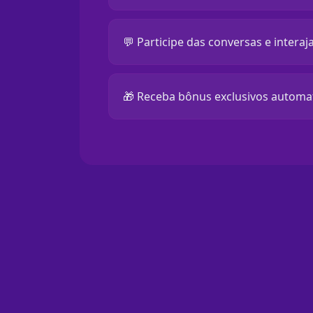
💬 Participe das conversas e interaj
🎁 Receba bônus exclusivos autom