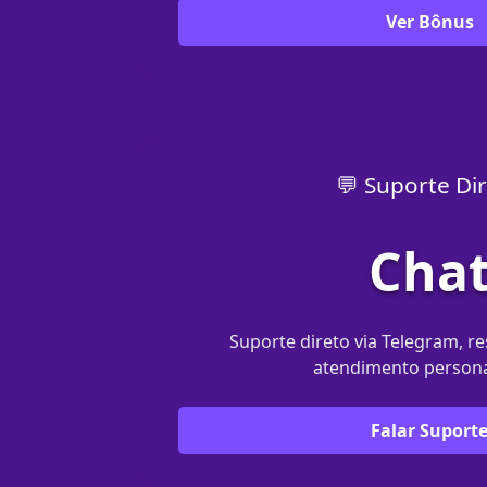
Ver Bônus
💬 Suporte Di
Cha
Suporte direto via Telegram, r
atendimento persona
Falar Suport