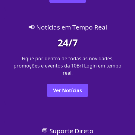
📢 Notícias em Tempo Real
24/7
Fique por dentro de todas as novidades,
promoções e eventos da 10Brl Login em tempo
real!
Ver Notícias
💬 Suporte Direto