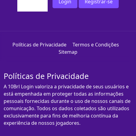
Login
Registrar-se
Políticas de Privacidade
Termos e Condições
Sitemap
Políticas de Privacidade
A 10Brl Login valoriza a privacidade de seus usuários e
está empenhada em proteger todas as informações
pessoais fornecidas durante o uso de nossos canais de
comunicação. Todos os dados coletados são utilizados
exclusivamente para fins de melhoria contínua da
experiência de nossos jogadores.