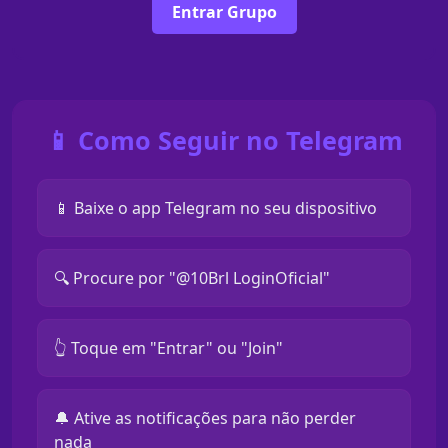
Entrar Grupo
📱 Como Seguir no Telegram
📱 Baixe o app Telegram no seu dispositivo
🔍 Procure por "@10Brl LoginOficial"
👆 Toque em "Entrar" ou "Join"
🔔 Ative as notificações para não perder
nada