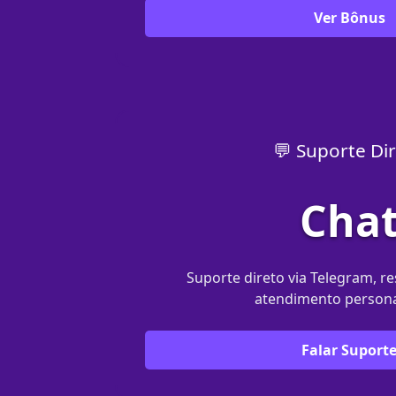
Ver Bônus
💬 Suporte Di
Cha
Suporte direto via Telegram, r
atendimento persona
Falar Suport