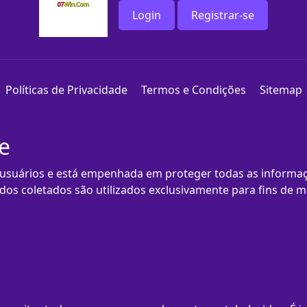
Login
Registrar-se
Políticas de Privacidade
Termos e Condições
Sitemap
de
s usuários e está empenhada em proteger todas as informaç
os coletados são utilizados exclusivamente para fins de m