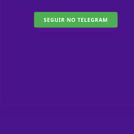
SEGUIR NO TELEGRAM