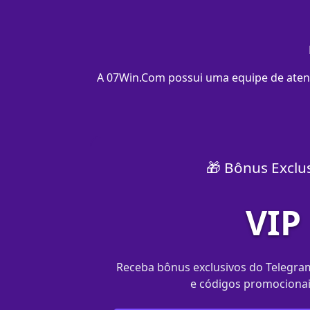
A 07Win.Com possui uma equipe de atendi
🎁 Bônus Exclu
VIP
Receba bônus exclusivos do Telegra
e códigos promocionai