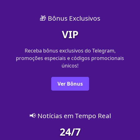
🎁 Bônus Exclusivos
VIP
Receba bônus exclusivos do Telegram,
promoções especiais e códigos promocionais
únicos!
Ver Bônus
📢 Notícias em Tempo Real
24/7