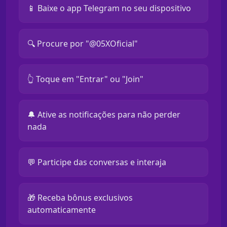
📱 Baixe o app Telegram no seu dispositivo
🔍 Procure por "@05XOficial"
👆 Toque em "Entrar" ou "Join"
🔔 Ative as notificações para não perder
nada
💬 Participe das conversas e interaja
🎁 Receba bônus exclusivos
automaticamente