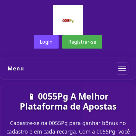
Login
Registrar-se
Menu
📱 0055Pg A Melhor
Plataforma de Apostas
Cadastre-se na 0055Pg para ganhar bônus no
cadastro e em cada recarga. Com a 0055Pg, você