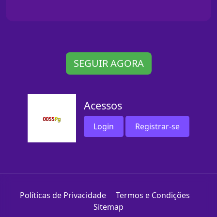
SEGUIR AGORA
Acessos
Login
Registrar-se
Políticas de Privacidade
Termos e Condições
Sitemap