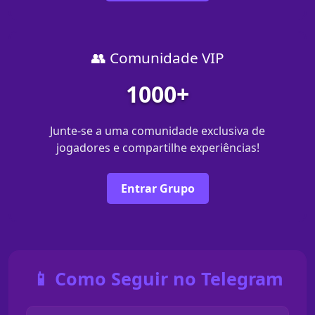
👥 Comunidade VIP
1000+
Junte-se a uma comunidade exclusiva de
jogadores e compartilhe experiências!
Entrar Grupo
📱 Como Seguir no Telegram