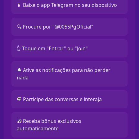
📱 Baixe o app Telegram no seu dispositivo
🔍 Procure por "@0055PgOficial"
👆 Toque em "Entrar" ou "Join"
🔔 Ative as notificações para não perder
nada
💬 Participe das conversas e interaja
🎁 Receba bônus exclusivos
automaticamente