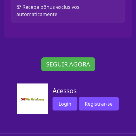
🎁 Receba bônus exclusivos
automaticamente
SEGUIR AGORA
Acessos
Login
Registrar-se