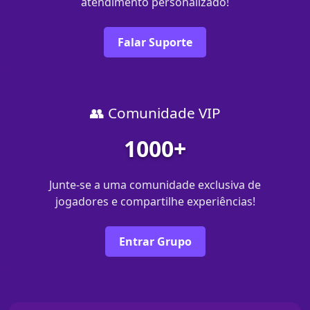
atendimento personalizado!
Falar Suporte
👥 Comunidade VIP
1000+
Junte-se a uma comunidade exclusiva de
jogadores e compartilhe experiências!
Entrar Grupo