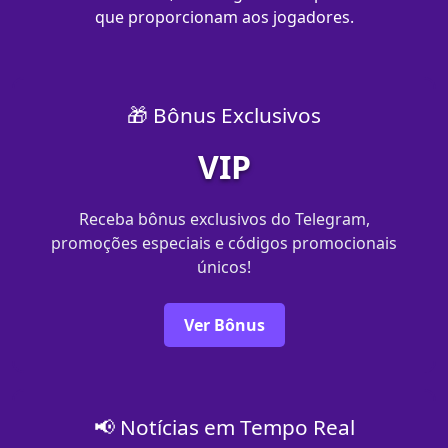
que proporcionam aos jogadores.
🎁 Bônus Exclusivos
VIP
Receba bônus exclusivos do Telegram,
promoções especiais e códigos promocionais
únicos!
Ver Bônus
📢 Notícias em Tempo Real