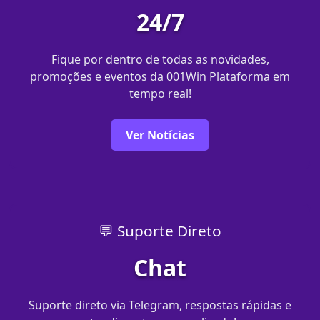
24/7
Fique por dentro de todas as novidades,
promoções e eventos da 001Win Plataforma em
tempo real!
Ver Notícias
💬 Suporte Direto
Chat
Suporte direto via Telegram, respostas rápidas e