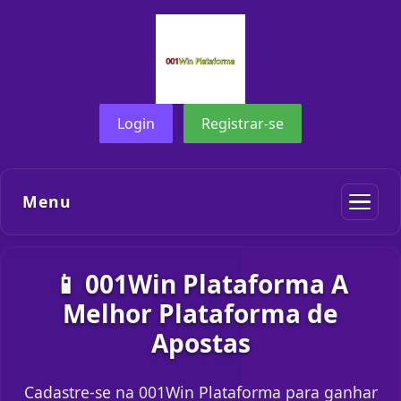
Login
Registrar-se
Menu
📱 001Win Plataforma A
Melhor Plataforma de
Apostas
Cadastre-se na 001Win Plataforma para ganhar