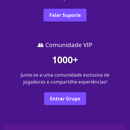
Falar Suporte
👥 Comunidade VIP
1000+
Junte-se a uma comunidade exclusiva de
jogadores e compartilhe experiências!
Entrar Grupo