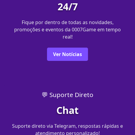
24/7
Fique por dentro de todas as novidades,
promoções e eventos da 0007Game em tempo
real!
Ver Notícias
💬 Suporte Direto
Chat
Suporte direto via Telegram, respostas rápidas e
atendimento personalizado!